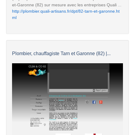
et-Garonne (82) sur mesure avec les entreprises Quali ...
http://plombier.quali-artisans.fr/dpt/82-tarn-et-garonne.ht
ml
Plombier, chauffagiste Tarn et Garonne (82) |...