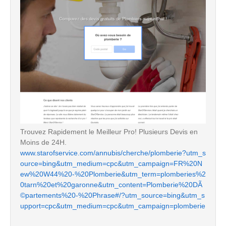
Trouvez Rapidement le Meilleur Pro! Plusieurs Devis en
Moins de 24H.
www.starofservice.com/annubis/cherche/plomberie?utm_s
ource=bing&utm_medium=cpc&utm_campaign=FR%20N
ew%20W44%20-%20Plomberie&utm_term=plomberies%2
0tarn%20et%20garonne&utm_content=Plomberie%20DÃ
©partements%20-%20Phrase#/?utm_source=bing&utm_s
upport=cpc&utm_medium=cpc&utm_campaign=plomberie